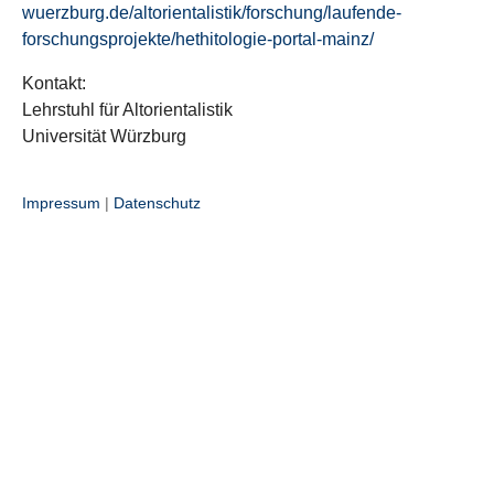
wuerzburg.de/altorientalistik/forschung/laufende-
forschungsprojekte/hethitologie-portal-mainz/
Kontakt:
Lehrstuhl für Altorientalistik
Universität Würzburg
Impressum
|
Datenschutz