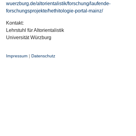
wuerzburg.de/altorientalistik/forschung/laufende-
forschungsprojekte/hethitologie-portal-mainz/
Kontakt:
Lehrstuhl für Altorientalistik
Universität Würzburg
Impressum
|
Datenschutz