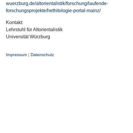
wuerzburg.de/altorientalistik/forschung/laufende-
forschungsprojekte/hethitologie-portal-mainz/
Kontakt:
Lehrstuhl für Altorientalistik
Universität Würzburg
Impressum
|
Datenschutz