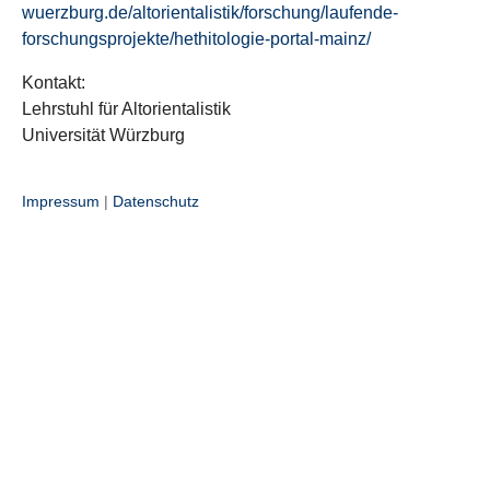
wuerzburg.de/altorientalistik/forschung/laufende-
forschungsprojekte/hethitologie-portal-mainz/
Kontakt:
Lehrstuhl für Altorientalistik
Universität Würzburg
Impressum
|
Datenschutz