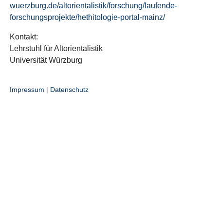
wuerzburg.de/altorientalistik/forschung/laufende-
forschungsprojekte/hethitologie-portal-mainz/
Kontakt:
Lehrstuhl für Altorientalistik
Universität Würzburg
Impressum
|
Datenschutz