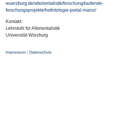
wuerzburg.de/altorientalistik/forschung/laufende-
forschungsprojekte/hethitologie-portal-mainz/
Kontakt:
Lehrstuhl für Altorientalistik
Universität Würzburg
Impressum
|
Datenschutz