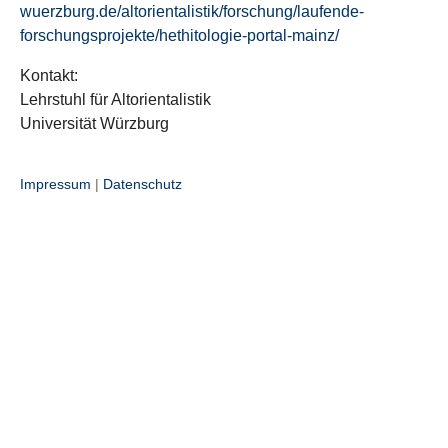
wuerzburg.de/altorientalistik/forschung/laufende-
forschungsprojekte/hethitologie-portal-mainz/
Kontakt:
Lehrstuhl für Altorientalistik
Universität Würzburg
Impressum
|
Datenschutz