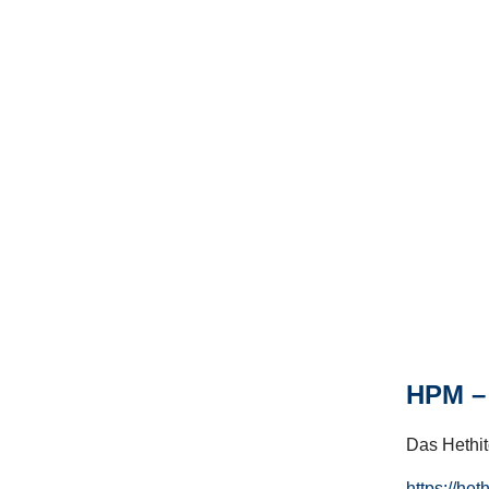
HPM – 
Das Hethito
https://het