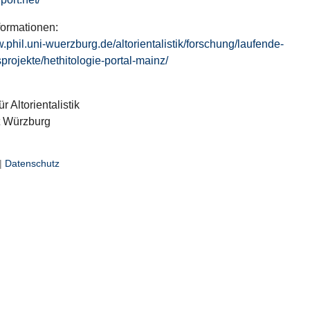
formationen:
w.phil.uni-wuerzburg.de/altorientalistik/forschung/laufende-
projekte/hethitologie-portal-mainz/
ür Altorientalistik
t Würzburg
|
Datenschutz