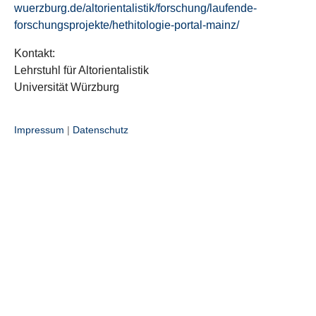
wuerzburg.de/altorientalistik/forschung/laufende-
forschungsprojekte/hethitologie-portal-mainz/
Kontakt:
Lehrstuhl für Altorientalistik
Universität Würzburg
Impressum
|
Datenschutz