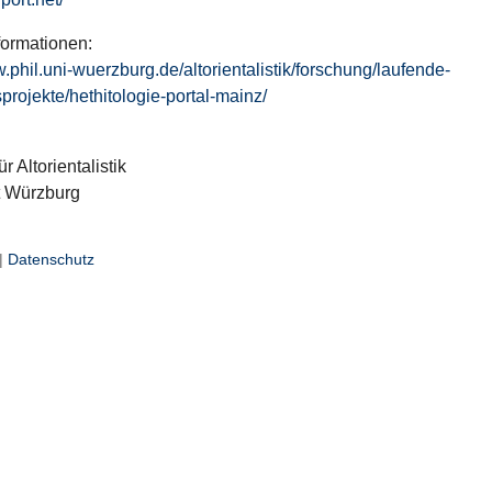
formationen:
w.phil.uni-wuerzburg.de/altorientalistik/forschung/laufende-
projekte/hethitologie-portal-mainz/
ür Altorientalistik
t Würzburg
|
Datenschutz