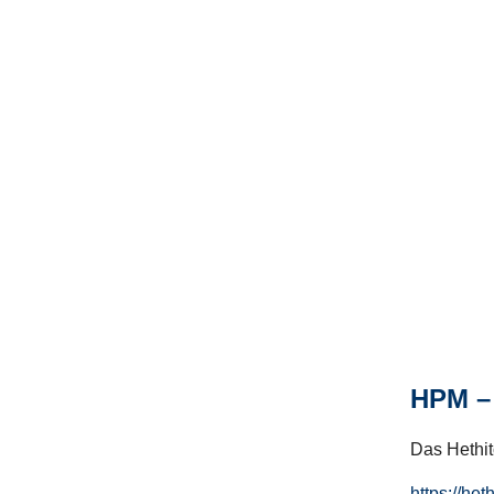
HPM – 
Das Hethito
https://het