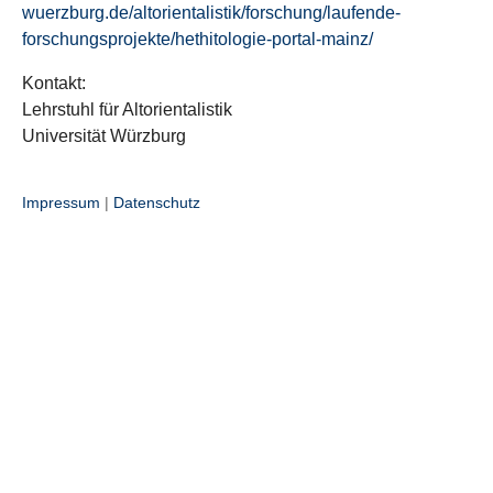
wuerzburg.de/altorientalistik/forschung/laufende-
forschungsprojekte/hethitologie-portal-mainz/
Kontakt:
Lehrstuhl für Altorientalistik
Universität Würzburg
Impressum
|
Datenschutz