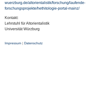
wuerzburg.de/altorientalistik/forschung/laufende-
forschungsprojekte/hethitologie-portal-mainz/
Kontakt:
Lehrstuhl für Altorientalistik
Universität Würzburg
Impressum
|
Datenschutz