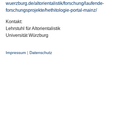
wuerzburg.de/altorientalistik/forschung/laufende-
forschungsprojekte/hethitologie-portal-mainz/
Kontakt:
Lehrstuhl für Altorientalistik
Universität Würzburg
Impressum
|
Datenschutz