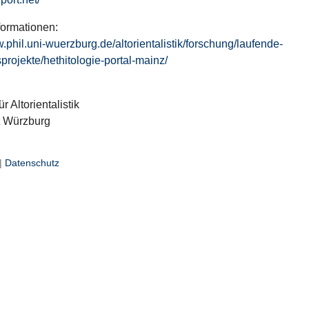
formationen:
w.phil.uni-wuerzburg.de/altorientalistik/forschung/laufende-
projekte/hethitologie-portal-mainz/
ür Altorientalistik
t Würzburg
|
Datenschutz