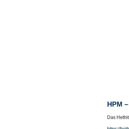
HPM – 
Das Hethito
https://het