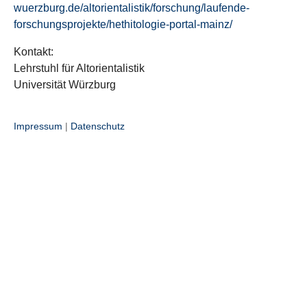
wuerzburg.de/altorientalistik/forschung/laufende-
forschungsprojekte/hethitologie-portal-mainz/
Kontakt:
Lehrstuhl für Altorientalistik
Universität Würzburg
Impressum
|
Datenschutz