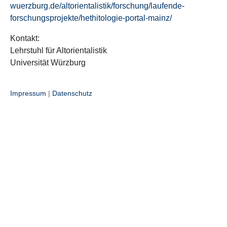
wuerzburg.de/altorientalistik/forschung/laufende-
forschungsprojekte/hethitologie-portal-mainz/
Kontakt:
Lehrstuhl für Altorientalistik
Universität Würzburg
Impressum
|
Datenschutz