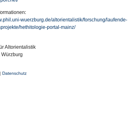
formationen:
w.phil.uni-wuerzburg.de/altorientalistik/forschung/laufende-
projekte/hethitologie-portal-mainz/
ür Altorientalistik
t Würzburg
|
Datenschutz