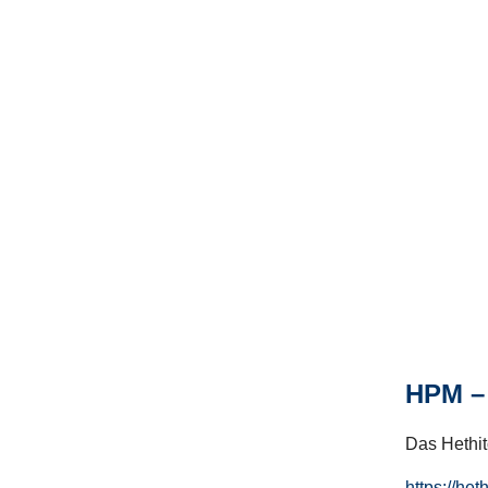
HPM – 
Das Hethito
https://het