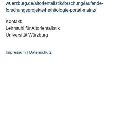
wuerzburg.de/altorientalistik/forschung/laufende-
forschungsprojekte/hethitologie-portal-mainz/
Kontakt:
Lehrstuhl für Altorientalistik
Universität Würzburg
Impressum
|
Datenschutz