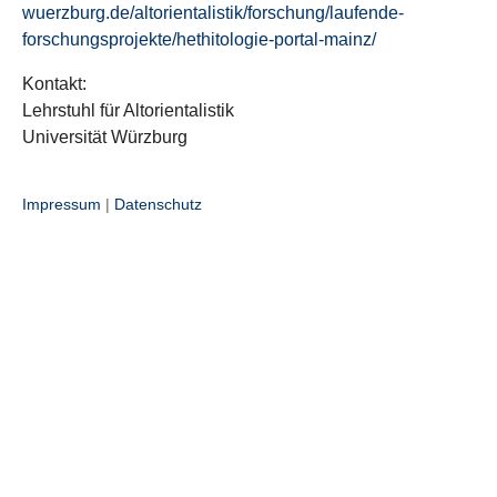
wuerzburg.de/altorientalistik/forschung/laufende-
forschungsprojekte/hethitologie-portal-mainz/
Kontakt:
Lehrstuhl für Altorientalistik
Universität Würzburg
Impressum
|
Datenschutz