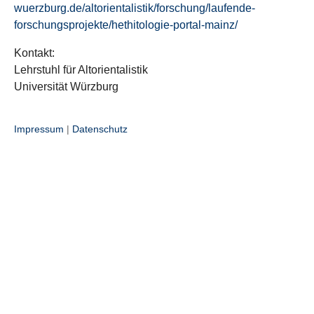
wuerzburg.de/altorientalistik/forschung/laufende-
forschungsprojekte/hethitologie-portal-mainz/
Kontakt:
Lehrstuhl für Altorientalistik
Universität Würzburg
Impressum
|
Datenschutz