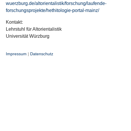
wuerzburg.de/altorientalistik/forschung/laufende-
forschungsprojekte/hethitologie-portal-mainz/
Kontakt:
Lehrstuhl für Altorientalistik
Universität Würzburg
Impressum
|
Datenschutz