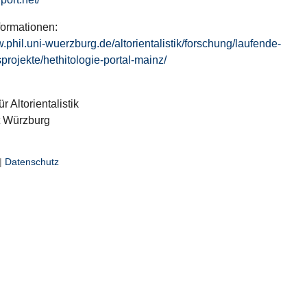
formationen:
w.phil.uni-wuerzburg.de/altorientalistik/forschung/laufende-
projekte/hethitologie-portal-mainz/
ür Altorientalistik
t Würzburg
|
Datenschutz