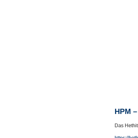
HPM – 
Das Hethito
https://het