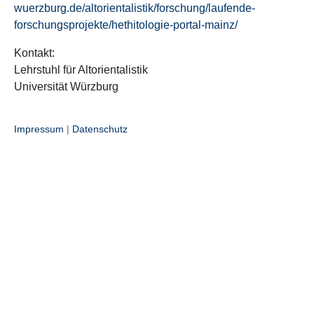
wuerzburg.de/altorientalistik/forschung/laufende-
forschungsprojekte/hethitologie-portal-mainz/
Kontakt:
Lehrstuhl für Altorientalistik
Universität Würzburg
Impressum
|
Datenschutz