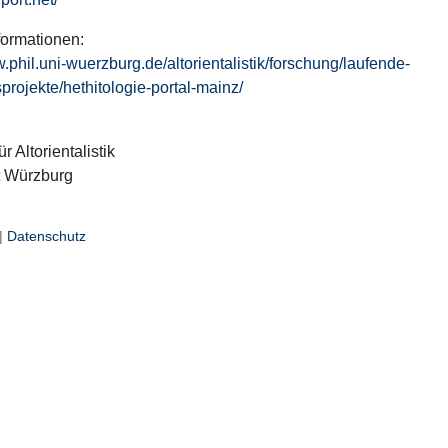
formationen:
w.phil.uni-wuerzburg.de/altorientalistik/forschung/laufende-
projekte/hethitologie-portal-mainz/
ür Altorientalistik
t Würzburg
|
Datenschutz