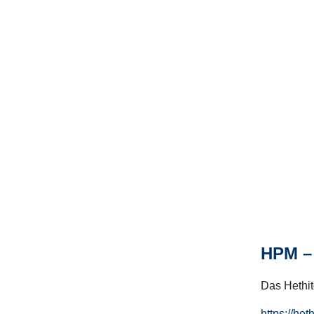
HPM – 
Das Hethito
https://het