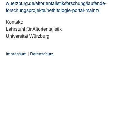
wuerzburg.de/altorientalistik/forschung/laufende-
forschungsprojekte/hethitologie-portal-mainz/
Kontakt:
Lehrstuhl für Altorientalistik
Universität Würzburg
Impressum
|
Datenschutz