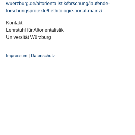
wuerzburg.de/altorientalistik/forschung/laufende-
forschungsprojekte/hethitologie-portal-mainz/
Kontakt:
Lehrstuhl für Altorientalistik
Universität Würzburg
Impressum
|
Datenschutz