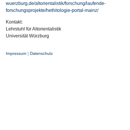
wuerzburg.de/altorientalistik/forschung/laufende-
forschungsprojekte/hethitologie-portal-mainz/
Kontakt:
Lehrstuhl für Altorientalistik
Universität Würzburg
Impressum
|
Datenschutz