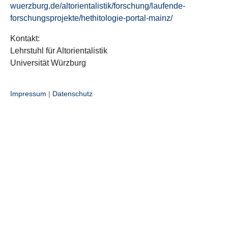
wuerzburg.de/altorientalistik/forschung/laufende-
forschungsprojekte/hethitologie-portal-mainz/
Kontakt:
Lehrstuhl für Altorientalistik
Universität Würzburg
Impressum
|
Datenschutz