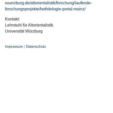
wuerzburg.de/altorientalistik/forschung/laufende-
forschungsprojekte/hethitologie-portal-mainz/
Kontakt:
Lehrstuhl für Altorientalistik
Universität Würzburg
Impressum
|
Datenschutz