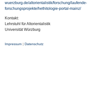
wuerzburg.de/altorientalistik/forschung/laufende-
forschungsprojekte/hethitologie-portal-mainz/
Kontakt:
Lehrstuhl für Altorientalistik
Universität Würzburg
Impressum
|
Datenschutz