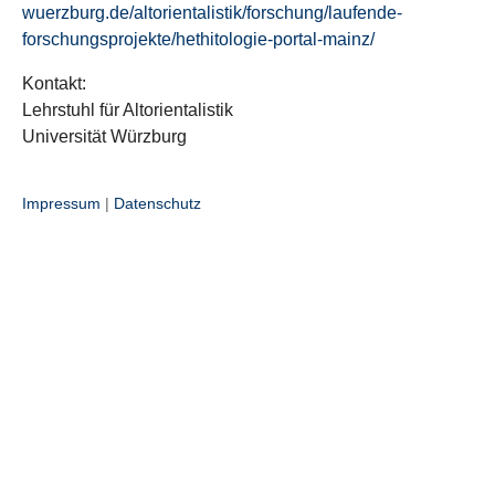
wuerzburg.de/altorientalistik/forschung/laufende-
forschungsprojekte/hethitologie-portal-mainz/
Kontakt:
Lehrstuhl für Altorientalistik
Universität Würzburg
Impressum
|
Datenschutz