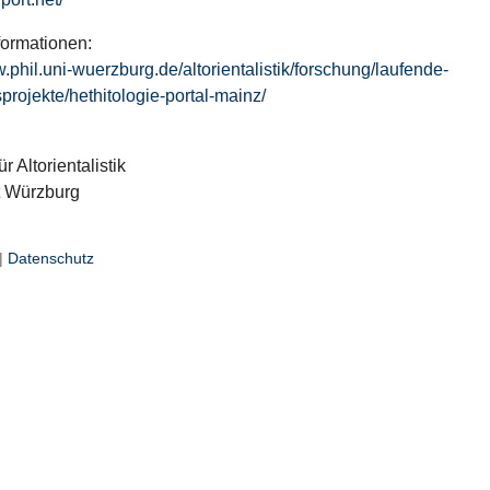
formationen:
w.phil.uni-wuerzburg.de/altorientalistik/forschung/laufende-
projekte/hethitologie-portal-mainz/
ür Altorientalistik
t Würzburg
|
Datenschutz