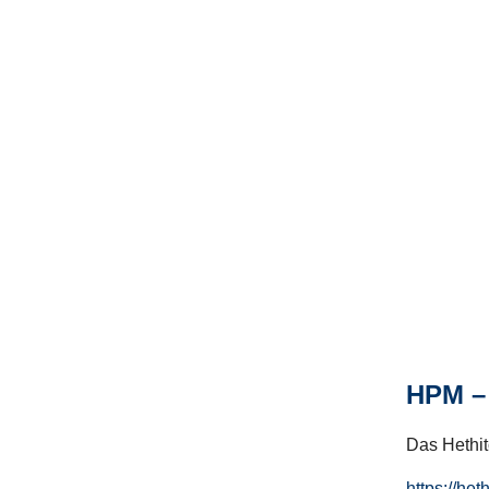
HPM – 
Das Hethito
https://het