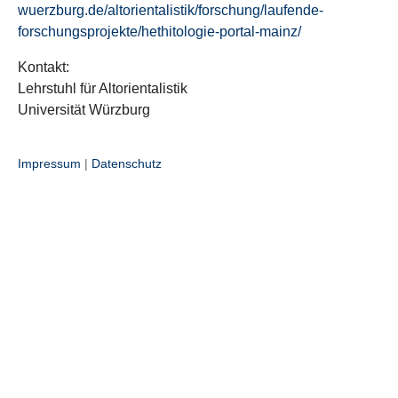
wuerzburg.de/altorientalistik/forschung/laufende-
forschungsprojekte/hethitologie-portal-mainz/
Kontakt:
Lehrstuhl für Altorientalistik
Universität Würzburg
Impressum
|
Datenschutz