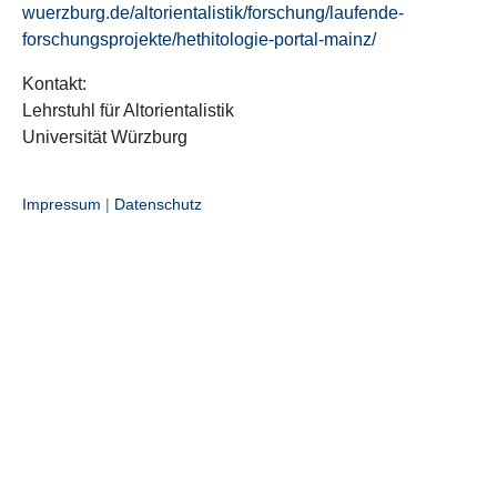
wuerzburg.de/altorientalistik/forschung/laufende-
forschungsprojekte/hethitologie-portal-mainz/
Kontakt:
Lehrstuhl für Altorientalistik
Universität Würzburg
Impressum
|
Datenschutz