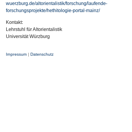
wuerzburg.de/altorientalistik/forschung/laufende-
forschungsprojekte/hethitologie-portal-mainz/
Kontakt:
Lehrstuhl für Altorientalistik
Universität Würzburg
Impressum
|
Datenschutz