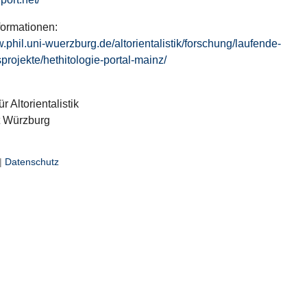
formationen:
w.phil.uni-wuerzburg.de/altorientalistik/forschung/laufende-
projekte/hethitologie-portal-mainz/
ür Altorientalistik
t Würzburg
|
Datenschutz