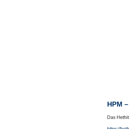
HPM – 
Das Hethito
https://het