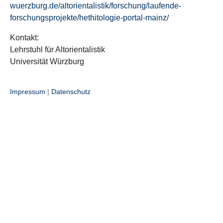
wuerzburg.de/altorientalistik/forschung/laufende-
forschungsprojekte/hethitologie-portal-mainz/
Kontakt:
Lehrstuhl für Altorientalistik
Universität Würzburg
Impressum
|
Datenschutz