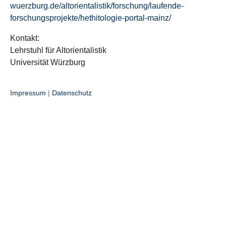
wuerzburg.de/altorientalistik/forschung/laufende-
forschungsprojekte/hethitologie-portal-mainz/
Kontakt:
Lehrstuhl für Altorientalistik
Universität Würzburg
Impressum
|
Datenschutz