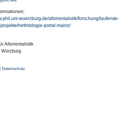
formationen:
w.phil.uni-wuerzburg.de/altorientalistik/forschung/laufende-
projekte/hethitologie-portal-mainz/
ür Altorientalistik
t Würzburg
|
Datenschutz