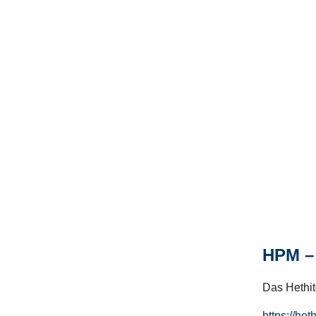
HPM – 
Das Hethito
https://het