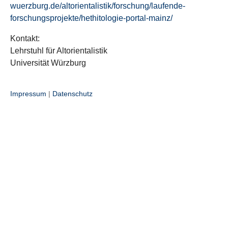
wuerzburg.de/altorientalistik/forschung/laufende-
forschungsprojekte/hethitologie-portal-mainz/
Kontakt:
Lehrstuhl für Altorientalistik
Universität Würzburg
Impressum
|
Datenschutz