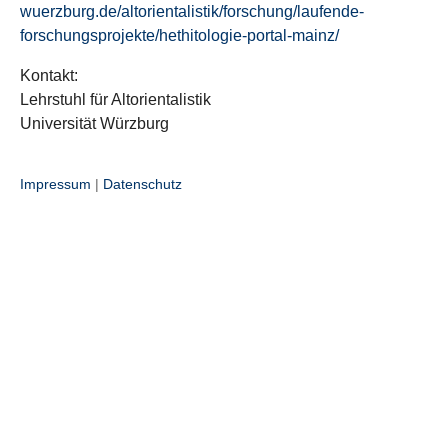
wuerzburg.de/altorientalistik/forschung/laufende-
forschungsprojekte/hethitologie-portal-mainz/
Kontakt:
Lehrstuhl für Altorientalistik
Universität Würzburg
Impressum
|
Datenschutz