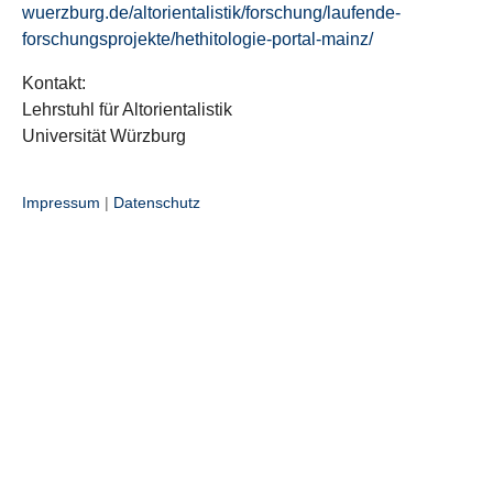
wuerzburg.de/altorientalistik/forschung/laufende-
forschungsprojekte/hethitologie-portal-mainz/
Kontakt:
Lehrstuhl für Altorientalistik
Universität Würzburg
Impressum
|
Datenschutz