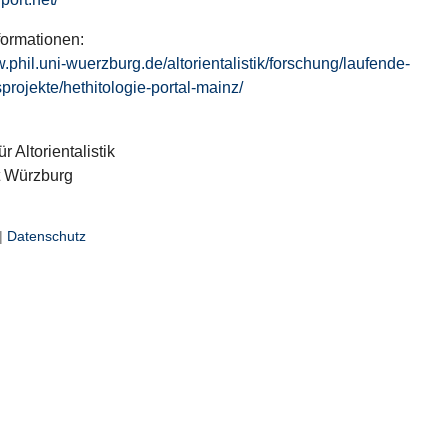
formationen:
w.phil.uni-wuerzburg.de/altorientalistik/forschung/laufende-
projekte/hethitologie-portal-mainz/
ür Altorientalistik
t Würzburg
|
Datenschutz