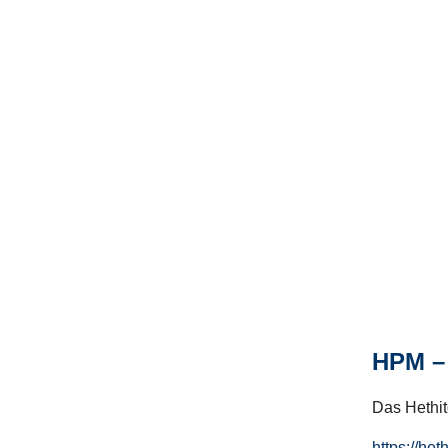
HPM – 
Das Hethito
https://het