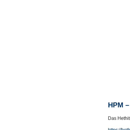
HPM – 
Das Hethito
https://het