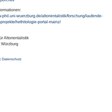
formationen:
w.phil.uni-wuerzburg.de/altorientalistik/forschung/laufende-
projekte/hethitologie-portal-mainz/
ür Altorientalistik
t Würzburg
|
Datenschutz