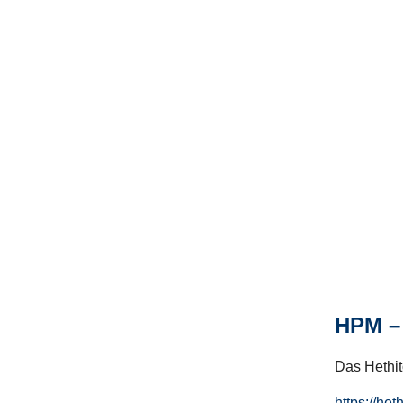
HPM – 
Das Hethito
https://het