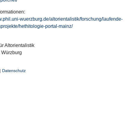
formationen:
w.phil.uni-wuerzburg.de/altorientalistik/forschung/laufende-
projekte/hethitologie-portal-mainz/
ür Altorientalistik
t Würzburg
|
Datenschutz