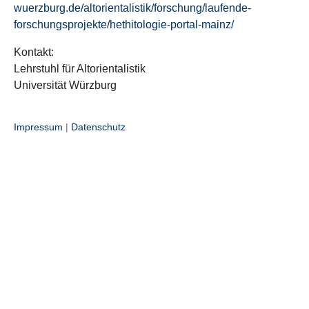
wuerzburg.de/altorientalistik/forschung/laufende-
forschungsprojekte/hethitologie-portal-mainz/
Kontakt:
Lehrstuhl für Altorientalistik
Universität Würzburg
Impressum
|
Datenschutz