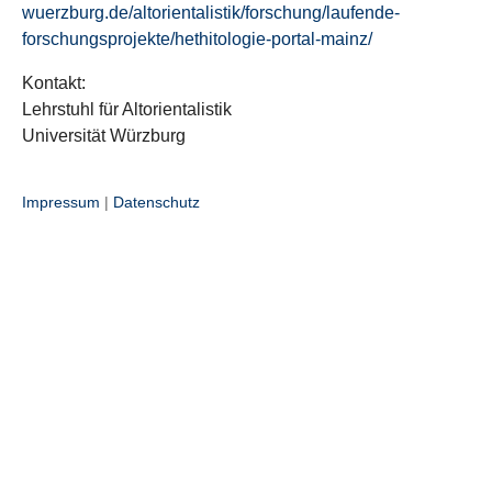
wuerzburg.de/altorientalistik/forschung/laufende-
forschungsprojekte/hethitologie-portal-mainz/
Kontakt:
Lehrstuhl für Altorientalistik
Universität Würzburg
Impressum
|
Datenschutz