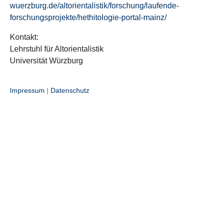
wuerzburg.de/altorientalistik/forschung/laufende-
forschungsprojekte/hethitologie-portal-mainz/
Kontakt:
Lehrstuhl für Altorientalistik
Universität Würzburg
Impressum
|
Datenschutz