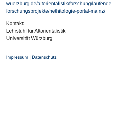
wuerzburg.de/altorientalistik/forschung/laufende-
forschungsprojekte/hethitologie-portal-mainz/
Kontakt:
Lehrstuhl für Altorientalistik
Universität Würzburg
Impressum
|
Datenschutz