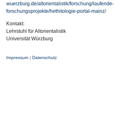
wuerzburg.de/altorientalistik/forschung/laufende-
forschungsprojekte/hethitologie-portal-mainz/
Kontakt:
Lehrstuhl für Altorientalistik
Universität Würzburg
Impressum
|
Datenschutz